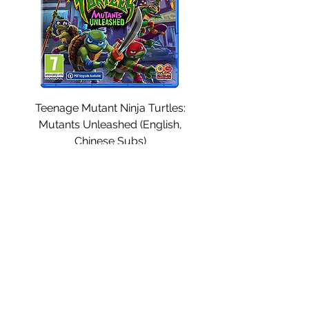
Teenage Mutant Ninja Turtles:
Mutants Unleashed (English,
Chinese Subs)
價格
MYR 149.00
新增至購物車
載入更多