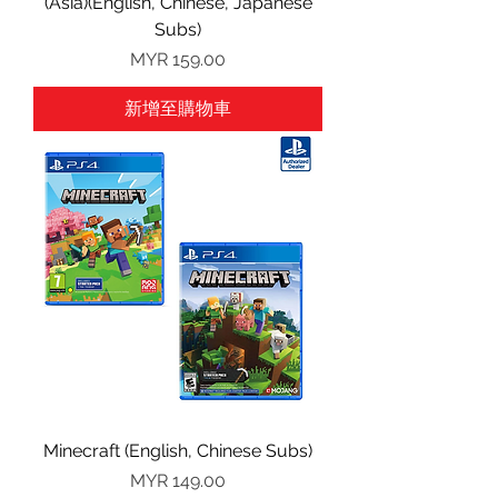
(Asia)(English, Chinese, Japanese
Subs)
價格
MYR 159.00
新增至購物車
Minecraft (English, Chinese Subs)
價格
MYR 149.00