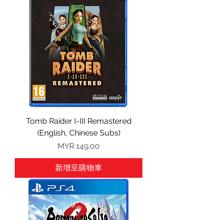
Tomb Raider I-III Remastered
(English, Chinese Subs)
價格
MYR 149.00
新增至購物車