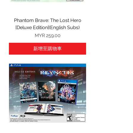
Phantom Brave: The Lost Hero
[Deluxe Edition](English Subs)
價格
MYR 259.00
新增至購物車