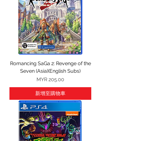
Romancing SaGa 2: Revenge of the
Seven (Asia)(English Subs)
價格
MYR 205.00
新增至購物車