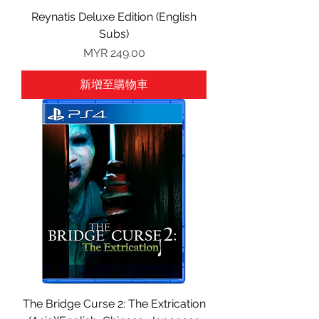
Reynatis Deluxe Edition (English
Subs)
價格
MYR 249.00
新增至購物車
The Bridge Curse 2: The Extrication