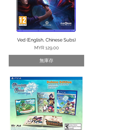
Ved (English, Chinese Subs)
價格
MYR 129.00
無庫存